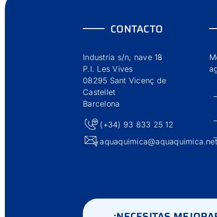
CONTACTO
Industria s/n, nave 18
Me
P.I. Les Vives
a
08295 Sant Vicenç de
Castellet
Barcelona
(+34) 93 833 25 12
aquaquimica@aquaquimica.ne
¿NECESITAS MEJORAR