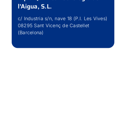
l’Aigua, S.L.
c/ Industria s/n, nave 18 (P.I. Les Vives)
08295 Sant Vicenç de Castellet
(Barcelona)