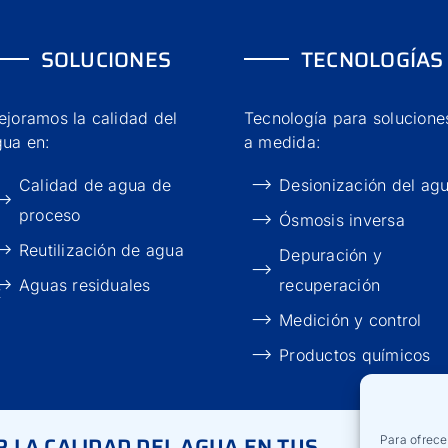
SOLUCIONES
TECNOLOGÍAS
joramos la calidad del
Tecnología para solucione
gua en:
a medida:
Calidad de agua de
Desionización del ag
proceso
Ósmosis inversa
Reutilización de agua
Depuración y
Aguas residuales
recuperación
t
Medición y control
Productos químicos
 LA CALIDAD DEL AGUA EN TUS
Para ofrece